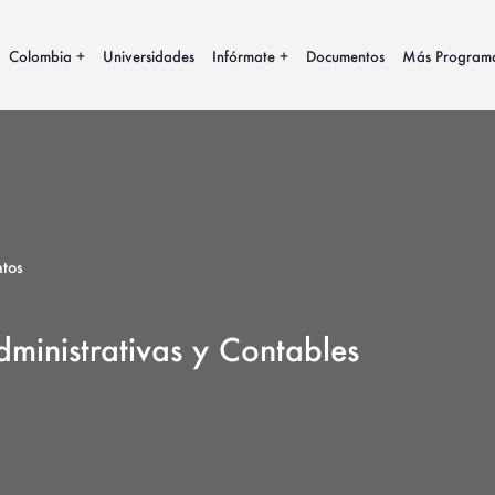
Colombia
Universidades
Infórmate
Documentos
Más Program
tos
dministrativas y Contables