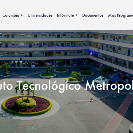
Colombia
Universidades
Infórmate
Documentos
Más Program
tuto Tecnológico Metropo