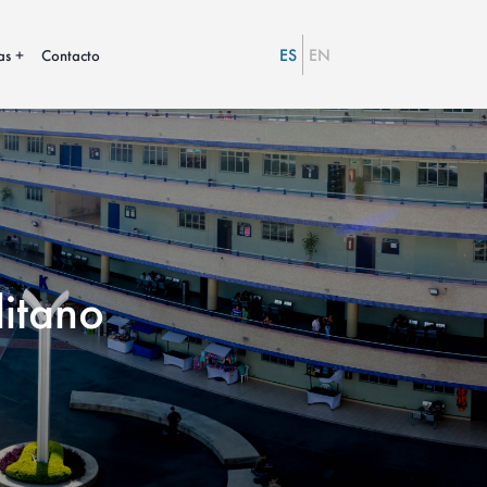
ES
EN
as
Contacto
litano